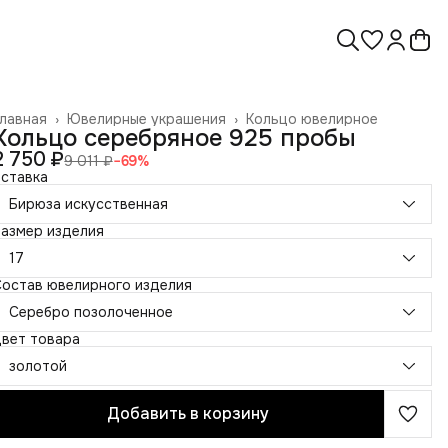
лавная
›
Ювелирные украшения
›
Кольцо ювелирное
Кольцо серебряное 925 пробы
2 750 ₽
9 011 ₽
−
69
%
ставка
Бирюза искусственная
азмер изделия
17
остав ювелирного изделия
Серебро позолоченное
вет товара
золотой
Добавить в корзину