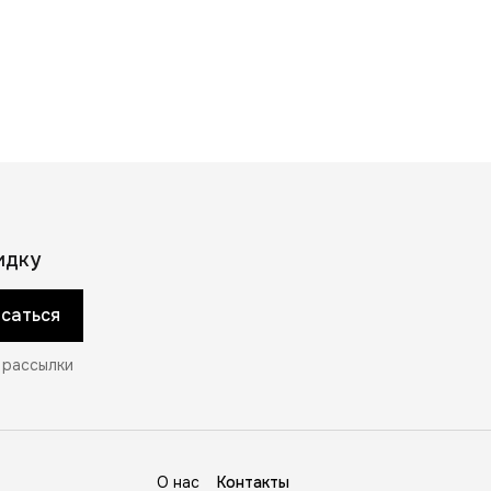
примесей.
Целевая аудитория
Взрослая
Пол
Женский
трана-изготовитель
Россия
Комплектация
Бирка, пломба, салфетка,
подарочная упаковка, кольцо
ес с упаковкой, г
10
Код продавца
НН1203п_б17
Бренд
Золотая модель
идку
саться
 рассылки
О нас
Контакты