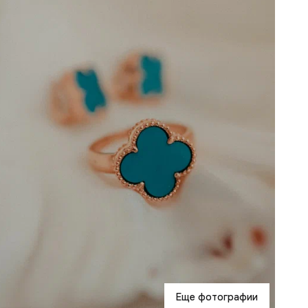
С
В
К
О
Еще фотографии