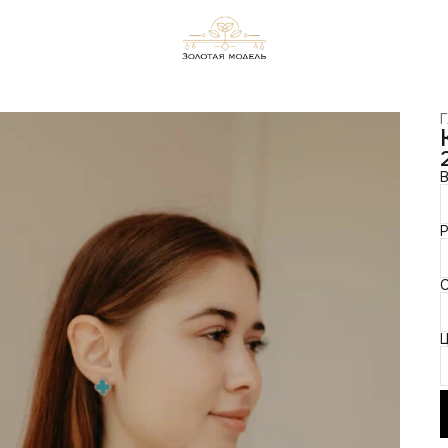
Г
В
Р
С
Ц