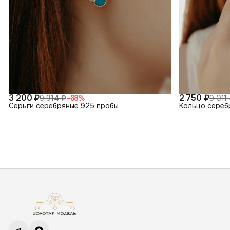
3 200 ₽
2 750 ₽
9 914 ₽
−
68
%
9 011
Серьги серебряные 925 пробы
Кольцо сереб