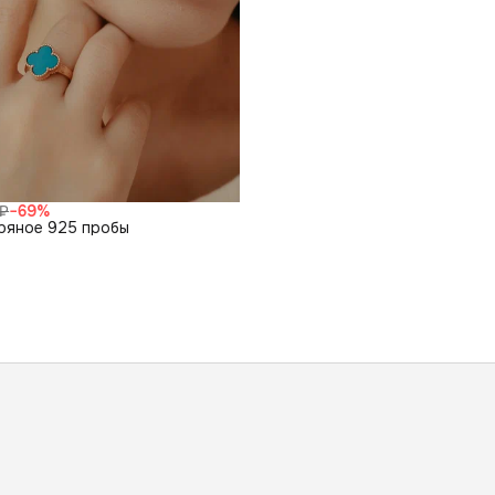
 ₽
−
69
%
ряное 925 пробы