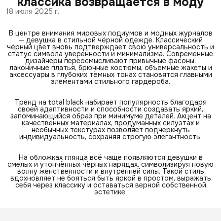
классика возвращается в моду
18 июля 2025 г.
В центре внимания мировых подиумов и модных журналов
— девушка в стильной чёрной одежде. Классический
чёрный цвет вновь подтверждает свою универсальность и
статус символа уверенности и минимализма. Современные
дизайнеры переосмысливают привычные фасоны:
лаконичные платья, брючные костюмы, объёмные жакеты и
аксессуары в глубоких тёмных тонах становятся главными
элементами стильного гардероба.
Тренд на total black набирает популярность благодаря
своей адаптивности и способности создавать яркий,
запоминающийся образ при минимуме деталей. Акцент на
качественных материалах, продуманных силуэтах и
необычных текстурах позволяет подчеркнуть
индивидуальность, сохраняя строгую элегантность.
На обложках глянца всё чаще появляются девушки в
смелых и утончённых чёрных нарядах, символизируя новую
волну женственности и внутренней силы. Такой стиль
вдохновляет не бояться быть яркой в простом, выражать
себя через классику и оставаться верной собственной
эстетике.